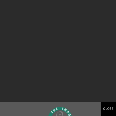
эффектом звездного неба — это
уникальное решение для создания в
интерьере неповторимого настроения.
Такой дизайн идеально подходит для
спален, детских комнат, гостиных и даже
общественных пространств. В этой
статье рассмотрим основные критерии
выбора натяжных потолков с
изображением звездного неба. Типы
натяжных потолков с эффектом
звездного…
Continue reading
Published
October 6, 2025
CLOSE
Categorized as
Uncategorized