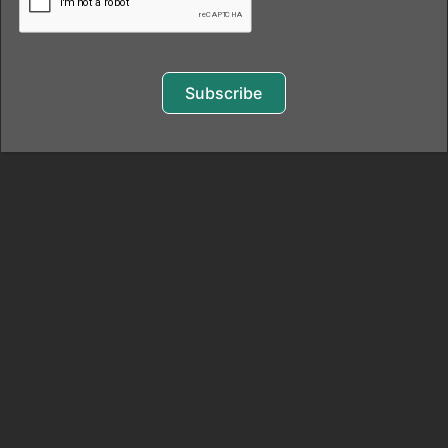
BLOGS
EVENTS
Subscribe
SERVICES
COACHING
FOR INDIVIDUALS
EXECUTIVE COACHING
PUBLIC SPEAKING
BUSINESS SERVICES
PROGRAMS
NLP CERTIFICATION
NLP BUSINESS PROGRAMS